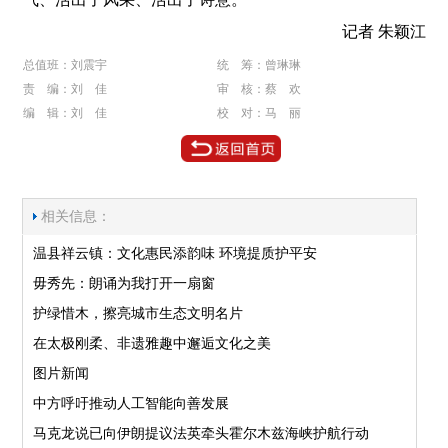
记者 朱颖江
总值班：刘震宇
统 筹：曾琳琳
责 编：刘 佳
审 核：蔡 欢
编 辑：刘 佳
校 对：马 丽
相关信息：
温县祥云镇：文化惠民添韵味 环境提质护平安
毋秀先：朗诵为我打开一扇窗
护绿惜木，擦亮城市生态文明名片
在太极刚柔、非遗雅趣中邂逅文化之美
图片新闻
中方呼吁推动人工智能向善发展
马克龙说已向伊朗提议法英牵头霍尔木兹海峡护航行动