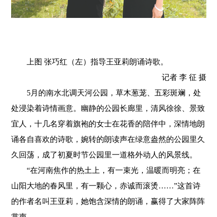
上图 张巧红（左）指导王亚莉朗诵诗歌。
记者 李 征 摄
5月的南水北调天河公园，草木葱茏、五彩斑斓，处
处浸染着诗情画意。幽静的公园长廊里，清风徐徐、景致
宜人，十几名穿着旗袍的女士在花香的陪伴中，深情地朗
诵各自喜欢的诗歌，婉转的朗读声在绿意盎然的公园里久
久回荡，成了初夏时节公园里一道格外动人的风景线。
“在河南焦作的热土上，有一束光，温暖而明亮；在
山阳大地的春风里，有一颗心，赤诚而滚烫……”这首诗
的作者名叫王亚莉，她饱含深情的朗诵，赢得了大家阵阵
掌声。