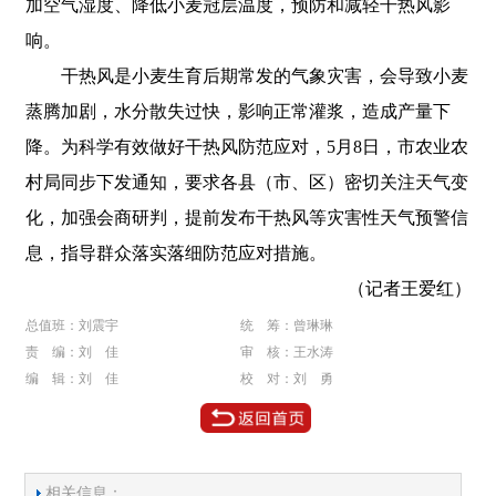
加空气湿度、降低小麦冠层温度，预防和减轻干热风影
响。
干热风是小麦生育后期常发的气象灾害，会导致小麦
蒸腾加剧，水分散失过快，影响正常灌浆，造成产量下
降。为科学有效做好干热风防范应对，5月8日，市农业农
村局同步下发通知，要求各县（市、区）密切关注天气变
化，加强会商研判，提前发布干热风等灾害性天气预警信
息，指导群众落实落细防范应对措施。
（记者王爱红）
总值班：刘震宇
统 筹：曾琳琳
责 编：刘 佳
审 核：王水涛
编 辑：刘 佳
校 对：刘 勇
相关信息：