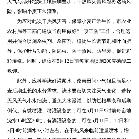
天气与部分地块土壤缺墒叠加，干热风灾害风险将达高风
险，影响小麦正常灌浆。
为应对此次干热风灾害，保障小麦正常生长，市农业
农村局等三部门建议当前应做好“一喷三防”工作，合理选
用并混合喷施杀虫剂、杀菌剂、植物生长调节剂和叶面肥
等，保护叶片功能，防病虫、防干热风、防早衰，促进籽
粒灌浆。同时，建议在5月12日前每亩地喷施200克磷酸二
氢钾。
此外，应科学浇好灌浆水，改善田间小气候且满足小
麦后期生长的水分需求。浇水要密切关注天气变化，选择
无风天气小水细浇，避免大水漫灌，以防烂根早衰和后期
倒伏。有微喷灌、喷灌设备的，可在5月11日9时前每亩地
浇水15吨至20吨；有滴灌设备的，可在5月11日、12日和1
3日9时前滴水3小时左右。在干热风来临前适量喷水，增