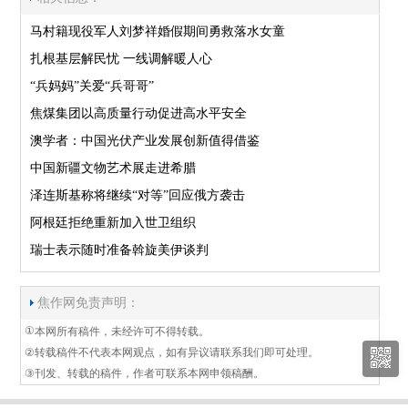
马村籍现役军人刘梦祥婚假期间勇救落水女童
扎根基层解民忧 一线调解暖人心
“兵妈妈”关爱“兵哥哥”
焦煤集团以高质量行动促进高水平安全
澳学者：中国光伏产业发展创新值得借鉴
中国新疆文物艺术展走进希腊
泽连斯基称将继续“对等”回应俄方袭击
阿根廷拒绝重新加入世卫组织
瑞士表示随时准备斡旋美伊谈判
焦作网免责声明：
①
本网所有稿件，未经许可不得转载。
②
转载稿件不代表本网观点，如有异议请联系我们即可处理。
③
刊发、转载的稿件，作者可联系本网申领稿酬。