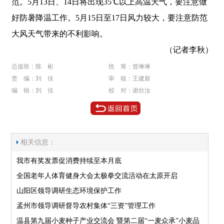
范。5月13日、14日将出现35℃以上高温天气，要注意做
好防暑降温工作。5月15日至17日风力较大，要注意防范
大风天气带来的不利影响。
（记者李秋）
总值班：陈 彬
统 筹：曾琳琳
责 编：刘 佳
审 核：王建新
编 辑：刘 佳
校 对：谢欣汝
相关信息：
我市有奖发票促消费持续至本月底
全国老年人体育健身大会太极拳交流活动在太原开启
山阳区领导调研生态环境保护工作
孟州市领导调研督导农村集体“三资”管理工作
温县第九届小麦种子产业交流会 暨第二届“一麦众承”小麦品