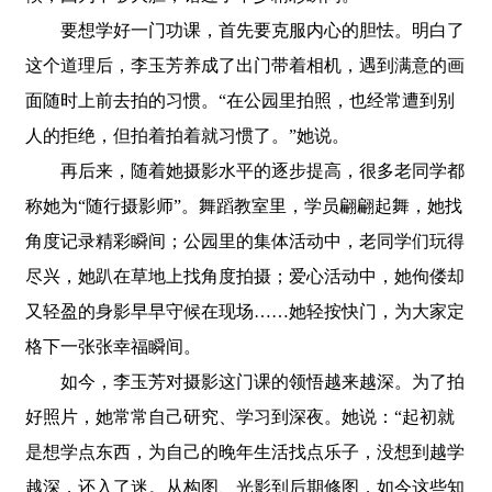
要想学好一门功课，首先要克服内心的胆怯。明白了
这个道理后，李玉芳养成了出门带着相机，遇到满意的画
面随时上前去拍的习惯。“在公园里拍照，也经常遭到别
人的拒绝，但拍着拍着就习惯了。”她说。
再后来，随着她摄影水平的逐步提高，很多老同学都
称她为“随行摄影师”。舞蹈教室里，学员翩翩起舞，她找
角度记录精彩瞬间；公园里的集体活动中，老同学们玩得
尽兴，她趴在草地上找角度拍摄；爱心活动中，她佝偻却
又轻盈的身影早早守候在现场……她轻按快门，为大家定
格下一张张幸福瞬间。
如今，李玉芳对摄影这门课的领悟越来越深。为了拍
好照片，她常常自己研究、学习到深夜。她说：“起初就
是想学点东西，为自己的晚年生活找点乐子，没想到越学
越深，还入了迷。从构图、光影到后期修图，如今这些知