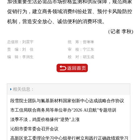
加强重要生活必需品市场价格监测和供应保障，规范商家
促销行为，建立商务领域消费纠纷处置、预付卡风险防控
机制，营造安全放心、诚信便利的消费环境。
（记者 李秋)
总值班：刘震宇
统 筹：曾琳琳
责 编：刘 佳
审 核：宁江东
编 辑：李润生
校 对：胡玉成
相关信息：
段雪院士团队与氟基新材料国家创新中心达成战略合作协议
市工信局联合商务局等单位举办“2026 AI启航”专题培训
淡季不淡，鸡蛋价格缘何“逆势”上涨
沁阳市委常委会召开会议
高新区党工委理论学习中心组举行树立和践行正确政绩观学习