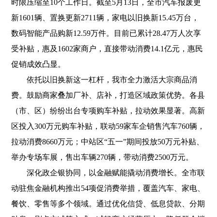
时限压缩至10个工作日。截至5月13日，全市汽车报废更
新1601辆、置换更新2711辆，家电以旧换新15.45万台，
数码智能产品购新12.59万件。目前已累计28.47万人次享
受补贴，惠及1602家商户，直接带动消费14.1亿元，惠民
促销成效凸显。
依托以旧换新这一杠杆，我市全力激活大宗商品消
费。鼓励商家叠加厂补、店补，打造区域政策优势。各县
（市、区）纷纷出台专项购车补贴，拉动效果显著。高新
区投入300万元购车补贴，联动59家车企销售汽车760辆，
拉动消费8660万元；中站区“五一”期间投放50万元补贴、
举办专场车展，售出车辆270辆，带动消费2500万元。
深化政企银协同，以金融赋能撬动消费增长。全市联
动驻焦金融机构推出54项促消费举措，覆盖汽车、家电、
餐饮、零售等多个领域。通过优化信贷、低息贷款、分期