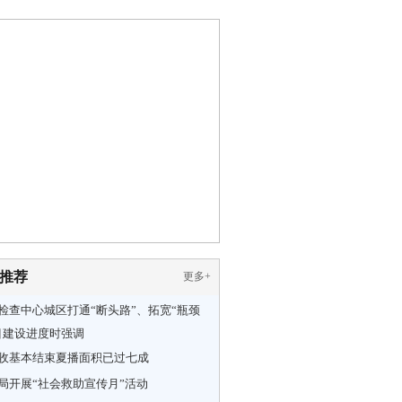
推荐
更多
+
检查中心城区打通“断头路”、拓宽“瓶颈
目建设进度时强调
收基本结束夏播面积已过七成
局开展“社会救助宣传月”活动