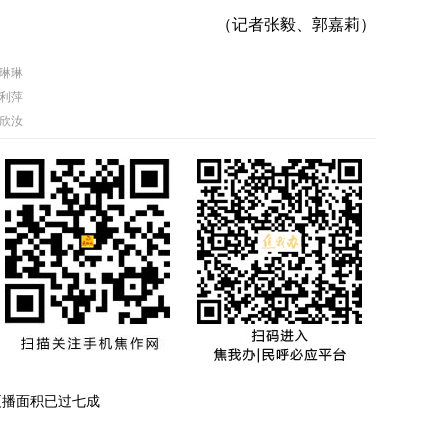
（记者张毅、郭嘉莉）
琳琳
利萍
欣汝
夏播面积已过七成