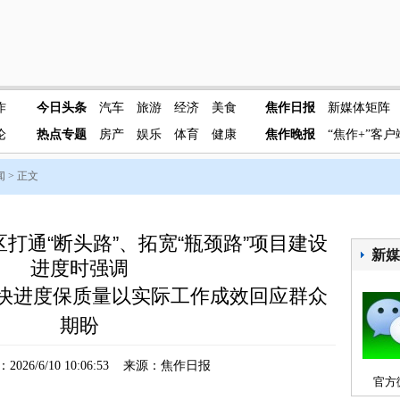
作
今日头条
汽车
旅游
经济
美食
焦作日报
新媒体矩阵
论
热点专题
房产
娱乐
体育
健康
焦作晚报
“焦作+”客户
闻
> 正文
打通“断头路”、拓宽“瓶颈路”项目建设
新
进度时强调
加快进度保质量以实际工作成效回应群众
期盼
026/6/10 10:06:53 来源：焦作日报
官方