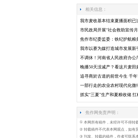
相关信息：
我市麦收基本结束夏播面积已
市民政局开展“社会救助宣传月
焦作市纪委监委：铁纪护航粮
我市以赛为媒打造城市发展新
不调休！河南省人民政府办公
晚播50天没减产？看这片麦田
追寻商於古道的前世今生 千
一部行走的农业农村现代化微
抓实“三夏”生产和夏粮收储 
焦作网免责声明：
①
本网所有稿件，未经许可不得转
②
转载稿件不代表本网观点，如有
③
刊发、转载的稿件，作者可联系