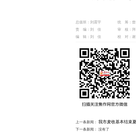
总值班：刘震宇
统 筹：曾
责 编：刘 佳
审 核：拜
编 辑：刘 佳
校 对：谢
我市麦收基本结束
上一条新闻：
下一条新闻： 没有了