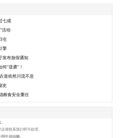
过七成
”活动
归仓
引擎
厅发布放假通知
如何“逆袭”！
年古道依然川流不息
缩史
扛稳粮食安全重任
载。
异议请联系我们即可处理。
本网申领稿酬。