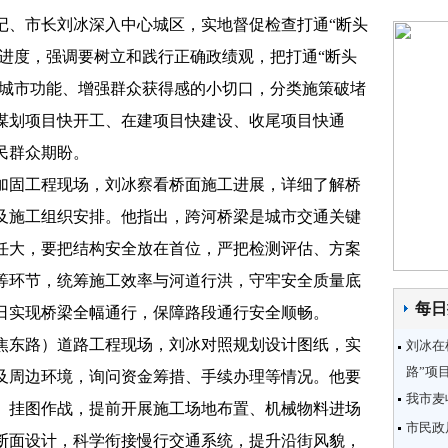
、市长刘冰深入中心城区，实地督促检查打通“断头
设进度，强调要树立和践行正确政绩观，把打通“断头
善城市功能、增强群众获得感的小切口，分类施策破堵
谋划项目快开工、在建项目快建设、收尾项目快通
民群众期盼。
固工程现场，刘冰察看桥面施工进展，详细了解桥
及施工组织安排。他指出，跨河桥梁是城市交通关键
任大，要把结构安全放在首位，严把检测评估、方案
等环节，统筹施工效率与河道行洪，守牢安全质量底
每日
日实现桥梁全幅通行，保障路段通行安全顺畅。
东路）道路工程现场，刘冰对照规划设计图纸，实
刘冰在
路”项
及周边环境，询问资金筹措、手续办理等情况。他要
我市麦
、挂图作战，提前开展施工场地布置、机械物料进场
市民政
断面设计，科学衔接慢行交通系统，提升沿街风貌，