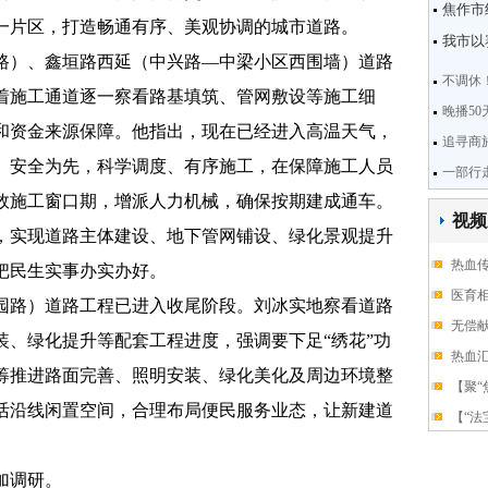
焦作市
一片区，打造畅通有序、美观协调的城市道路。
我市以
）、鑫垣路西延（中兴路—中梁小区西围墙）道路
不调休
着施工通道逐一察看路基填筑、管网敷设等施工细
晚播5
和资金来源保障。他指出，现在已经进入高温天气，
追寻商
、安全为先，科学调度、有序施工，在保障施工人员
一部行
效施工窗口期，增派人力机械，确保按期建成通车。
视频
，实现道路主体建设、地下管网铺设、绿化景观提升
热血
把民生实事办实办好。
医育相
路）道路工程已进入收尾阶段。刘冰实地察看道路
无偿献
装、绿化提升等配套工程进度，强调要下足“绣花”功
热血
筹推进路面完善、照明安装、绿化美化及周边环境整
【聚“
活沿线闲置空间，合理布局便民服务业态，让新建道
【“法
。
加调研。