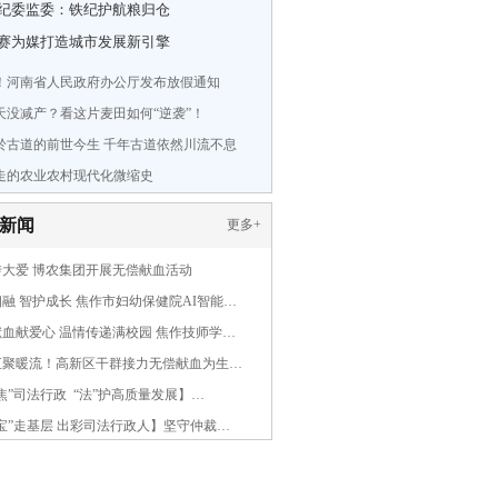
纪委监委：铁纪护航粮归仓
赛为媒打造城市发展新引擎
！河南省人民政府办公厅发布放假通知
0天没减产？看这片麦田如何“逆袭”！
於古道的前世今生 千年古道依然川流不息
走的农业农村现代化微缩史
新闻
更多
+
传大爱 博农集团开展无偿献血活动
融 智护成长 焦作市妇幼保健院AI智能…
血献爱心 温情传递满校园 焦作技师学…
汇聚暖流！高新区干群接力无偿献血为生…
焦”司法行政 “法”护高质量发展】…
宝”走基层 出彩司法行政人】坚守仲裁…