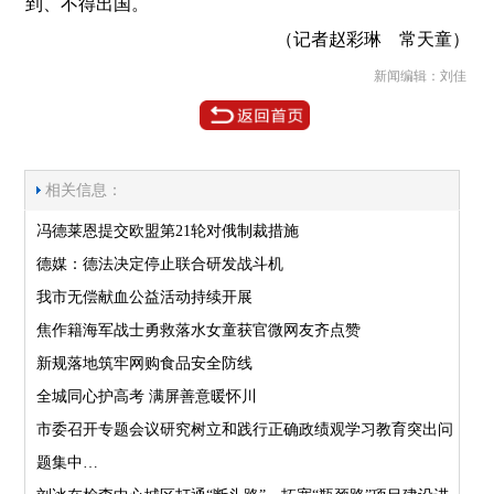
到、不得出国。
（记者赵彩琳 常天童）
新闻编辑：刘佳
相关信息：
冯德莱恩提交欧盟第21轮对俄制裁措施
德媒：德法决定停止联合研发战斗机
我市无偿献血公益活动持续开展
焦作籍海军战士勇救落水女童获官微网友齐点赞
新规落地筑牢网购食品安全防线
全城同心护高考 满屏善意暖怀川
市委召开专题会议研究树立和践行正确政绩观学习教育突出问
题集中…