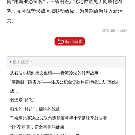
向“用新业态留客”，三省的差异化定位避免了同质化内
耗，互补优势形成区域联动效应，为暑期旅游注入新活
力。
新闻编辑：杨铭
相关信息：
从石油小镇到天文重镇——青海冷湖的转型故事
“零跑腿”“跨省办”——住房公积金贷款购房持续助力“高效办
成…
老汉瓜“起飞”
归来的“村超”，擂响的战鼓！
千余场比赛决出32队角逐新疆希望小学足球季总决赛
“讨巧”吃药，正危害你的健康