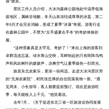
遇”旅居。
景区工作人员介绍，大冰沟森林公园地处中温带低海
拔地区，属峡谷地貌，冬天山泉冻结成厚厚的冰盖，第二
年8月才会完全消融，形成了夏季“冰瀑”奇观。游客行走
在森林公园中，不禁为“左手盛夏右手冬”的奇妙体验折
服。
“这种景象真是太罕见、奇妙了！”来自上海的游客刘
卓辉流连忘返。绿水青山交映，耳畔响起的只有阵阵鸟鸣
声和风吹树叶的簌簌声，凉爽空气让夏季燥热一扫而光。
旅居东北农家乐，更添一份闲适。走进大冰沟景区旁
的“兄弟农家院”，村民张忠厚的自住院落装饰一新。“遇
见周末、小长假等，客人都要提前预订。现在是旅游旺
季，每天能收入上千元。”他笑着说。
去年7月，《关于促进东北三省一区旅游业协同发展