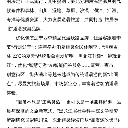
的决定》正式施行，其中提到，要充分利用温润凉爽的气
候条件和森林、山川、湿地、草原、沙漠、湖泊、江河、
海洋等优质资源，大力发展避暑旅游，共同打造“旅居东
北”避暑旅游品牌。
优化包装辽宁四季精品旅游线路品牌，让游客跟着季
节“行走辽宁”；连年举办消夏避暑全民休闲季，“清爽吉
林·22℃的夏天”品牌形象愈发鲜明；黑龙江升级“一键玩龙
江”，优化“智慧导游”AI智能问答服务……露营、夜市、
创意街区、街头演出等越来越成为传统避暑游的新“出圈
点”，尽显文旅新场景、市场新业态，丰富着游客的避暑
体验。
“避暑不只是‘逃离炎热’，更可以是一场兼具野趣、品
质与深度的文旅新范式。”黑龙江省社会科学院文学研究
所副研究员彭晓川说，东北避暑经济已从“靠资源吃饭”转