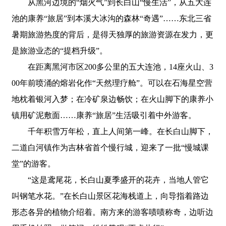
从黑河边境的“烟火气”到长白山“慢生活”，从五大连
池的康养“旅居”到本溪大冰沟的森林“奇遇”……东北三省
暑期旅游热度的背后，是得天独厚的旅游资源在发力，更
是旅游业态的“提档升级”。
在距离黑河市区200多公里的五大连池，14座火山、3
00年前喷涌的熔岩化作“天然理疗舱”。可以在石海星空营
地枕着银河入梦；在冷矿泉边畅饮；在火山脚下的康养小
镇用矿泥敷面……康养“旅居”生活吸引着中外游客。
千年积雪万年松，直上人间第一峰。在长白山脚下，
二道白河镇作为吉林省首个慢行城，迎来了一批“慢城课
堂”的游客。
“这是鸢尾花，长白山夏季盛开的花卉，当地人管它
叫钢笔水花。”在长白山景区花海栈道上，向导指着路边
形态各异的植物介绍着。南方来的游客啧啧称奇，边听边