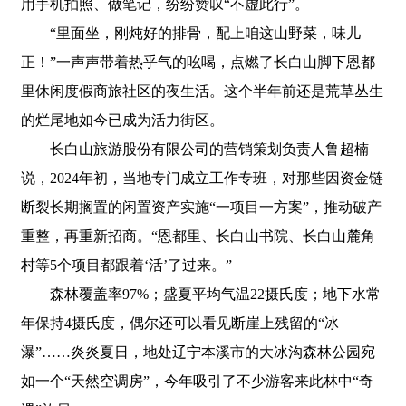
用手机拍照、做笔记，纷纷赞叹“不虚此行”。
“里面坐，刚炖好的排骨，配上咱这山野菜，味儿
正！”一声声带着热乎气的吆喝，点燃了长白山脚下恩都
里休闲度假商旅社区的夜生活。这个半年前还是荒草丛生
的烂尾地如今已成为活力街区。
长白山旅游股份有限公司的营销策划负责人鲁超楠
说，2024年初，当地专门成立工作专班，对那些因资金链
断裂长期搁置的闲置资产实施“一项目一方案”，推动破产
重整，再重新招商。“恩都里、长白山书院、长白山麓角
村等5个项目都跟着‘活’了过来。”
森林覆盖率97%；盛夏平均气温22摄氏度；地下水常
年保持4摄氏度，偶尔还可以看见断崖上残留的“冰
瀑”……炎炎夏日，地处辽宁本溪市的大冰沟森林公园宛
如一个“天然空调房”，今年吸引了不少游客来此林中“奇