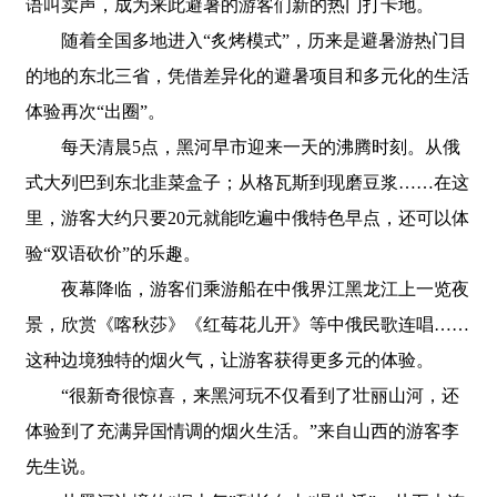
语叫卖声，成为来此避暑的游客们新的热门打卡地。
随着全国多地进入“炙烤模式”，历来是避暑游热门目
的地的东北三省，凭借差异化的避暑项目和多元化的生活
体验再次“出圈”。
每天清晨5点，黑河早市迎来一天的沸腾时刻。从俄
式大列巴到东北韭菜盒子；从格瓦斯到现磨豆浆……在这
里，游客大约只要20元就能吃遍中俄特色早点，还可以体
验“双语砍价”的乐趣。
夜幕降临，游客们乘游船在中俄界江黑龙江上一览夜
景，欣赏《喀秋莎》《红莓花儿开》等中俄民歌连唱……
这种边境独特的烟火气，让游客获得更多元的体验。
“很新奇很惊喜，来黑河玩不仅看到了壮丽山河，还
体验到了充满异国情调的烟火生活。”来自山西的游客李
先生说。