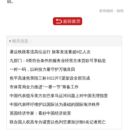
说。
新闻编辑：杨铭
相关信息：
暑运铁路客流高位运行 旅客发送量超6亿人次
九部门：8类符合条件的服务业经营主体贷款可享贴息
一村一码，以科技力量守护万顷良田
焦平高速焦荥段三标1022片T梁架设全部完成
市体育局全力推进“一赛一节”筹备工作
中国代表驳斥美方在巴拿马运河问题上对中国无理指责
中国代表呼吁维护以国际法为基础的国际海洋秩序
英国经济学家：看好中国经济前景
联合国人权高专办谴责以色列空袭加沙致6名记者死亡