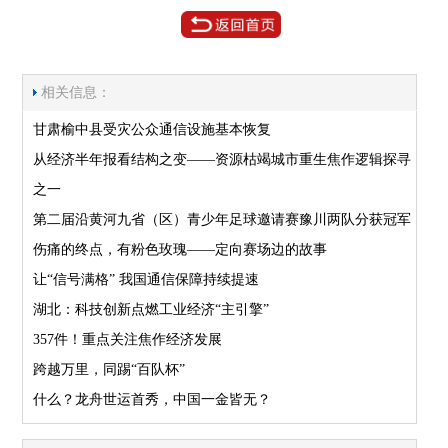
相关信息：
甘肃榆中县受灾公众通信设施基本恢复
从经济半年报看结构之变——资源枯竭城市重生焦作逻辑探寻
之一
第二届沿黄河九省（区）青少年足球邀请赛豫川两队分获冠军
伤痛的终点，有粉色玫瑰——定向赛场边的故事
让“信号满格” 我国通信保障持续提速
湖北：科技创新点燃工业经济“主引擎”
357件！重点关注焦作经济发展
跨越万里，同踢“百队杯”
什么？龙舟世运首秀，中国一金皆无？