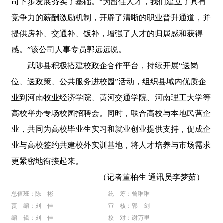
司下步发展夯实了基础。“为留住人才，我们建立了具有
竞争力的薪酬激励机制，开辟了清晰的职业晋升通道，并
提供房补、交通补、饭补，增强了人才的归属感和获得
感。”该公司人事专员郭远远说。
武陟县积极搭建校政企合作平台，持续开展“送岗
位、送政策、公共服务进校园”活动，组织县域内优质企
业到河南牧业经济学院、黄河交通学院、河南理工大学等
高校举办专场校园招聘会。同时，联合高校与本地民营企
业，共同为高校毕业生实习和就业创业提供支持，促成企
业与高校签约共建校外实训基地，将人才培养与市场需求
更紧密地衔接起来。
（记者董柏生 通讯员李梦茹）
总值班：陈 彬
统 筹：曾琳琳
责 编：刘 佳
审 核：郭 剑
编 辑：刘 佳
校 对：谢万里