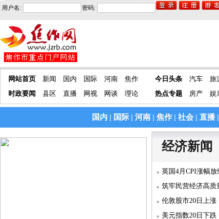
用户名:
密码:
网站首页
新闻
国内
国际
河南
焦作
今日头条
汽车
旅
时政要闻
县区
直播
网视
网谈
理论
热点专题
房产
娱
国内
|
国际
|
河南
|
焦作
|
社会
|
直播
经济新闻
英国4月CPI涨幅
筑牢民营经济高质
伦敦股市20日上涨
美元指数20日下跌