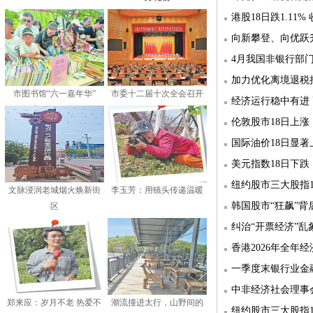
港股18日跌1.11% 收
向新攀登、向优跃
4月我国非银行部门
加力优化离境退税
市图书馆“六一嘉年华”
市委十二届十次全会召开
经济运行稳中有进
伦敦股市18日上涨
国际油价18日显著
美元指数18日下跌
纽约股市三大股指
文脉浸润老城烟火焕新街
李玉芳：用镜头传递温暖
韩国股市“狂飙”背
区
纠治“开票经济”
香港2026年全年经
一季度末银行业金
中非经济社会理事
郑来应：岁月不老 热爱不
潮流撞进太行，山野间的
纽约股市三大股指