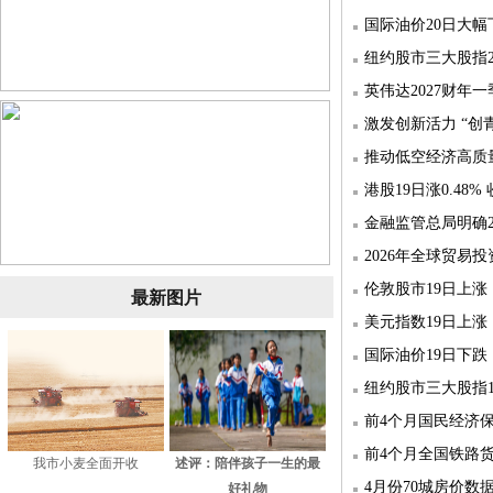
国际油价20日大幅
纽约股市三大股指
英伟达2027财年
激发创新活力 “创
推动低空经济高质
港股19日涨0.48% 收
金融监管总局明确2
2026年全球贸易
伦敦股市19日上涨
最新图片
美元指数19日上涨
国际油价19日下跌
纽约股市三大股指1
前4个月国民经济
前4个月全国铁路货
我市小麦全面开收
述评：陪伴孩子一生的最
4月份70城房价
好礼物