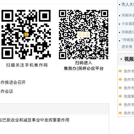
市人大
河南许
小女孩
河南政
“河南
进非洲
视频
焦作
焦作
工作推进会召开
焦作
工作会议
焦煤
焦作
焦作
在巴新农业和减贫事业中发挥重要作用