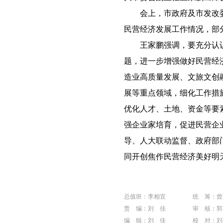
会上，市政府及市发改委
民营经济发展工作情况，部
王家鹏强调，要充分认识
题，进一步增强做好民营经
造业高质量发展、文旅文创
展等重点领域，细化工作措
优化人才、土地、资金等要
强企业家培育，促进民营企
导、人大联动监督、政府部
同开创焦作民营经济美好明
总值班：李相宜
统 筹：曾
责 编：刘 佳
审 核：郭
编 辑：刘 佳
校 对：刘