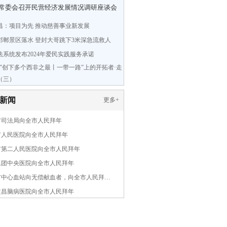
常委会召开民营经济发展情况调研座谈会
昌：项目为先 推动慈善事业新发展
邯郸景区落水 登封大哥跳下3米深急流救人
法系统发布2024年爱民实践服务承诺
造”创下多个西非之最丨一带一路”上的开拓者·走
（三）
新闻
更多
+
市司法局向全市人民拜年
市人民医院向全市人民拜年
市第二人民医院向全市人民拜年
集团中央医院向全市人民拜年
市中心血站向无偿献血者，向全市人民拜…
文昌脑病医院向全市人民拜年