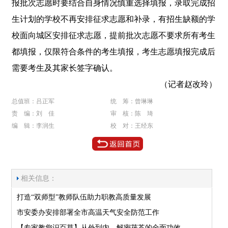
报批次志愿时要结合自身情况慎重选择填报，录取完成招
生计划的学校不再安排征求志愿和补录，有招生缺额的学
校面向城区安排征求志愿，提前批次志愿不要求所有考生
都填报，仅限符合条件的考生填报，考生志愿填报完成后
需要考生及其家长签字确认。
（记者赵改玲）
总值班：吕正军
统 筹：曾琳琳
责 编：刘 佳
审 核：陈 琦
编 辑：李润生
校 对：王经东
相关信息：
打造“双师型”教师队伍助力职教高质量发展
市安委办安排部署全市高温天气安全防范工作
【专家教您识百草】从外到内，解密茯苓的全面功效