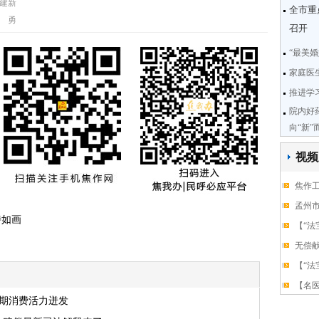
建新
全市重
 勇
召开
“最美
家庭医
推进学
院内好
向“新”
视频
焦作
孟州
诗如画
【“法
无偿
【“法
【名医
假期消费活力迸发