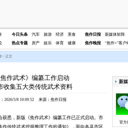
作
今日头条
汽车
旅游
经济
美食
焦作日报
新媒体矩阵
论
热点专题
房产
娱乐
体育
健康
焦作晚报
“焦作+”客户
闻
> 正文
《焦作武术》编纂工作启动
新
市收集五大类传统武术资料
2026/5/8 10:09:52 来源：焦作日报
获悉，新版《焦作武术》编纂工作已正式启动。市
官方
焦作传统武术挖掘整理工作的通知》，面向各县市区