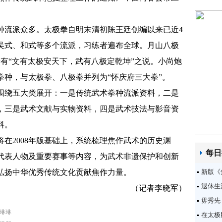
流派众多。太极拳自明末清初陈王廷创编以来已近4
、吴式、和式等多个流派，习练者遍布全球。月山八极
素有“文有太极安天下，武有八极定乾坤”之说。小尚炮
拳种，与太极拳、八极拳并列为“怀庆府三大拳”。
绕五大类展开：一是传统武术拳种流派资料，二是
，三是武术文献与实物资料，四是武术技法与影音资
料。
2008年版基础上，系统梳理焦作武术的历史渊
每日
代表人物及重要赛事等内容，为武术非遗保护和创新
弘扬中华优秀传统文化贡献焦作力量。
新版《
退休生
（记者李晓军）
毋秀先
琳琳
在太极