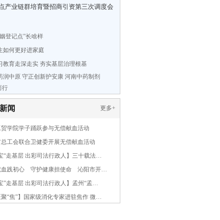
点产业链群培育暨招商引资第三次调度会
婚姻登记点”长啥样
生如何更好进家庭
习教育走深走实 夯实基层治理根基
药润中原 守正创新护安康 河南中药制剂
而行
新闻
更多
+
工贸学院学子踊跃参与无偿献血活动
市总工会联合卫健委开展无偿献血活动
宝“走基层 出彩司法行政人】三十载法…
献血践初心 守护健康担使命 沁阳市开…
宝”走基层 出彩司法行政人】孟州“孟…
聚“焦”】国家级消化专家进驻焦作 微…