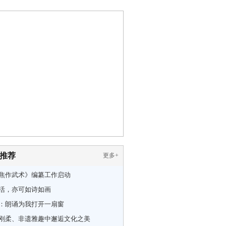
推荐
更多
+
焦作武术》编纂工作启动
活，亦可如诗如画
：朗诵为我打开一扇窗
刚柔、非遗雅趣中邂逅文化之美