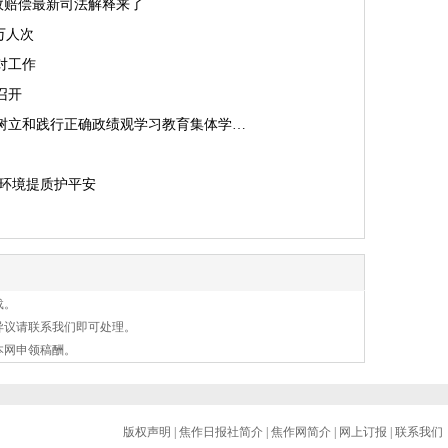
事故赔偿最新司法解释来了
万人次
对工作
召开
树立和践行正确政绩观学习教育集体学…
 环境提质护平安
载。
异议请联系我们即可处理。
本网申领稿酬。
版权声明
|
焦作日报社简介
|
焦作网简介
|
网上订报
|
联系我们