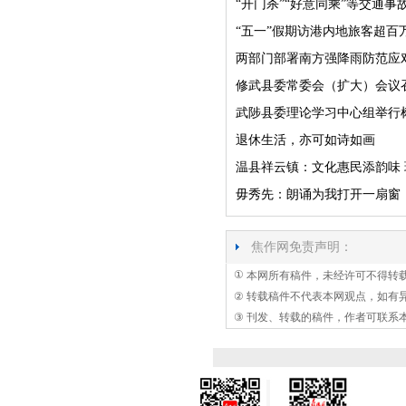
“开门杀”“好意同乘”等交通
“五一”假期访港内地旅客超百
两部门部署南方强降雨防范应
修武县委常委会（扩大）会议
武陟县委理论学习中心组举行
退休生活，亦可如诗如画
温县祥云镇：文化惠民添韵味
毋秀先：朗诵为我打开一扇窗
焦作网免责声明：
①
本网所有稿件，未经许可不得转
②
转载稿件不代表本网观点，如有
③
刊发、转载的稿件，作者可联系