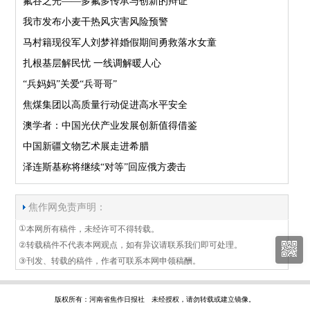
氟谷之光——多氟多传承与创新的辩证
我市发布小麦干热风灾害风险预警
马村籍现役军人刘梦祥婚假期间勇救落水女童
扎根基层解民忧 一线调解暖人心
“兵妈妈”关爱“兵哥哥”
焦煤集团以高质量行动促进高水平安全
澳学者：中国光伏产业发展创新值得借鉴
中国新疆文物艺术展走进希腊
泽连斯基称将继续“对等”回应俄方袭击
焦作网免责声明：
①
本网所有稿件，未经许可不得转载。
②
转载稿件不代表本网观点，如有异议请联系我们即可处理。
③
刊发、转载的稿件，作者可联系本网申领稿酬。
版权所有：河南省焦作日报社 未经授权，请勿转载或建立镜像。