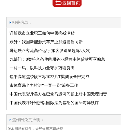
相关信息：
详解我市企业职工如何申领病残津贴
跃升：我国新能源汽车产业加速提质向新
暑运铁路客流高位运行 旅客发送量超6亿人次
九部门：8类符合条件的服务业经营主体贷款可享贴息
一村一码，以科技力量守护万顷良田
焦平高速焦荥段三标1022片T梁架设全部完成
市体育局全力推进“一赛一节”筹备工作
中国代表驳斥美方在巴拿马运河问题上对中国无理指责
中国代表呼吁维护以国际法为基础的国际海洋秩序
焦作网免责声明：
①
本网所有稿件，未经许可不得转载。