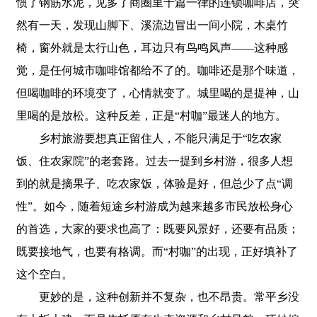
惯了钢筋水泥，见多了商圈里千篇一律的连锁咖啡店，突
然有一天，发现山脚下、溪流边冒出一间小院，木桌竹
椅，窗外就是太行山色，耳边只有鸟鸣风声——这种感
觉，是任何城市咖啡馆都给不了的。咖啡还是那个味道，
但喝咖啡的环境变了，心情就变了。城里喝的是提神，山
里喝的是放松。这种反差，正是“村咖”最迷人的地方。
乡村旅游要想真正留住人，不能只满足于“吃农家
饭、住农家院”的老套路。过去一提到乡村游，很多人想
到的就是摘果子、吃农家饭，体验是好，但总少了点“调
性”。如今，随着短途乡村游成为越来越多市民放松身心
的首选，大家的要求也高了：既要风景好，还要有品质；
既要接地气，也要有格调。而“村咖”的出现，正好填补了
这个空白。
更妙的是，这种创新并不复杂，也不昂贵。常平乡没