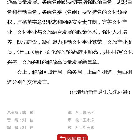
游高质量发展。各级党组织要切实增强政治自觉、思想自
觉和行动自觉，各级党委（党组）要坚持党的文化领导
权，严格落实意识形态和网络安全责任制，完善文化产
业、文化事业与文旅融合发展的政策体系，强化人才培
养、队伍建设，凝心聚力推动文化事业繁荣、文旅产业提
质，让“山水焦作·文化解放”的品牌更响亮，共同书写文化
兴盛、文旅兴旺的解放高质量发展新篇章。
会上，解放区城管局、商务局、上白作街道、焦西街
道分别作交流发言。
（记者翟倩倩 通讯员朱丽颖）
总值班：陈 彬
统 筹：曾琳琳
责 编：刘 佳
审 核：王水涛
编 辑：刘 佳
校 对：胡玉成