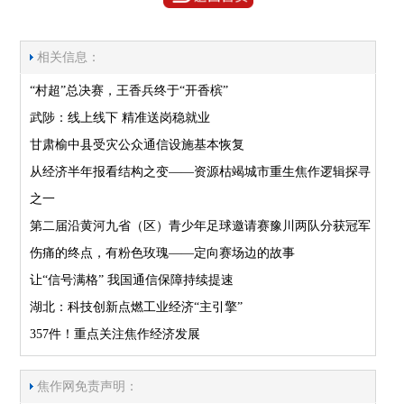
相关信息：
“村超”总决赛，王香兵终于“开香槟”
武陟：线上线下 精准送岗稳就业
甘肃榆中县受灾公众通信设施基本恢复
从经济半年报看结构之变——资源枯竭城市重生焦作逻辑探寻
之一
第二届沿黄河九省（区）青少年足球邀请赛豫川两队分获冠军
伤痛的终点，有粉色玫瑰——定向赛场边的故事
让“信号满格” 我国通信保障持续提速
湖北：科技创新点燃工业经济“主引擎”
357件！重点关注焦作经济发展
焦作网免责声明：