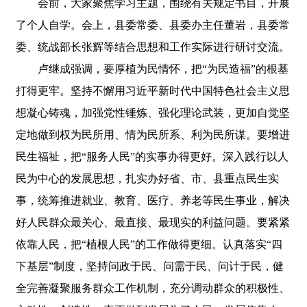
会前，大家聚焦学习主题，围绕有关规定书目，开展
了个人自学。会上，县委常委、县委办主任董岩，县委常
委、统战部长张辉等结合思想和工作实际进行研讨交流。
卢继成强调，要厚植为民情怀，把“为民造福”的根基
打得更牢。坚持不懈用习近平新时代中国特色社会主义思
想凝心铸魂，加强党性锤炼、强化理论武装，更加自觉坚
定地做到权为民所用、情为民所系、利为民所谋。要增进
民生福祉，把“服务人民”的实事办得更好。深入践行以人
民为中心的发展思想，扎实办好省、市、县重点民生实
事，统筹推进就业、教育、医疗、养老等民生事业，解决
好人民群众最关心、最直接、最现实的利益问题。要紧紧
依靠人民，把“植根人民”的工作做得更细。认真落实“四
下基层”制度，坚持问政于民、问需于民、问计于民，健
全完善凝聚服务群众工作机制，充分调动群众的积极性、