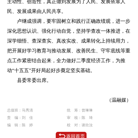
主动性、创造性，真正做到发展为了人民、发展依靠人
民、发展成果由人民共享。
卢继成强调，要牢固树立和践行正确政绩观，进一步
深化思想认识、强化行动自觉，坚持学查改一体推进，在
深学细悟、查深查实、真改实改、成果转化上持续用力，
把开展好学习教育与推动发展、改善民生、守牢底线等重
点工作紧密结合起来，全力做好二季度经济工作，为推
动“十五五”开好局起好步奠定坚实基础。
县委常委出席。
（温融媒）
总值班：马秀清
统 筹：曾琳琳
责 编：刘 佳
审 核：陈 琦
编 辑：陈 婷
校 对：谢欣汝