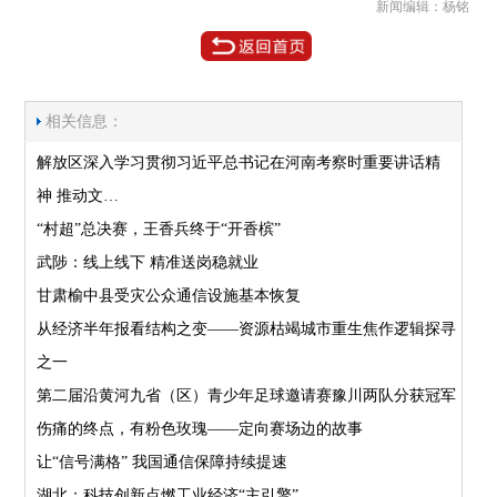
新闻编辑：杨铭
相关信息：
解放区深入学习贯彻习近平总书记在河南考察时重要讲话精
神 推动文…
“村超”总决赛，王香兵终于“开香槟”
武陟：线上线下 精准送岗稳就业
甘肃榆中县受灾公众通信设施基本恢复
从经济半年报看结构之变——资源枯竭城市重生焦作逻辑探寻
之一
第二届沿黄河九省（区）青少年足球邀请赛豫川两队分获冠军
伤痛的终点，有粉色玫瑰——定向赛场边的故事
让“信号满格” 我国通信保障持续提速
湖北：科技创新点燃工业经济“主引擎”